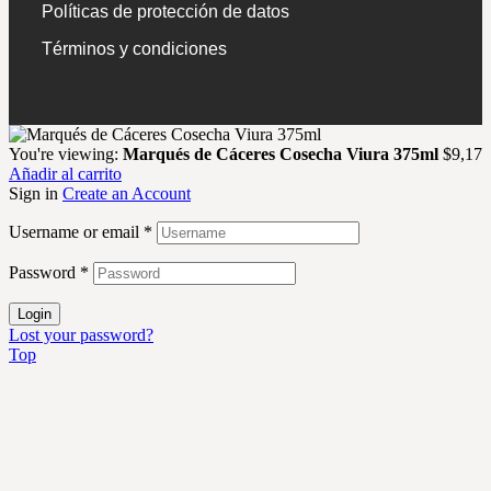
Políticas de protección de datos
Términos y condiciones
You're viewing:
Marqués de Cáceres Cosecha Viura 375ml
$
9,17
Añadir al carrito
Sign in
Create an Account
Username or email
*
Password
*
Login
Lost your password?
Top