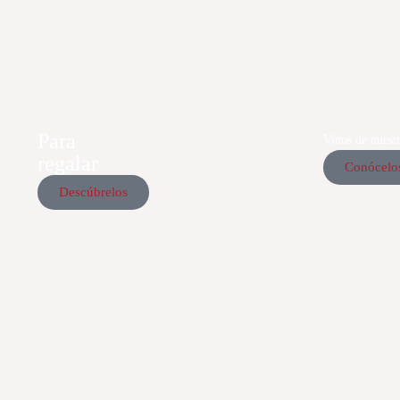
Para
Vinos de nuest
regalar
Conócelo
Descúbrelos