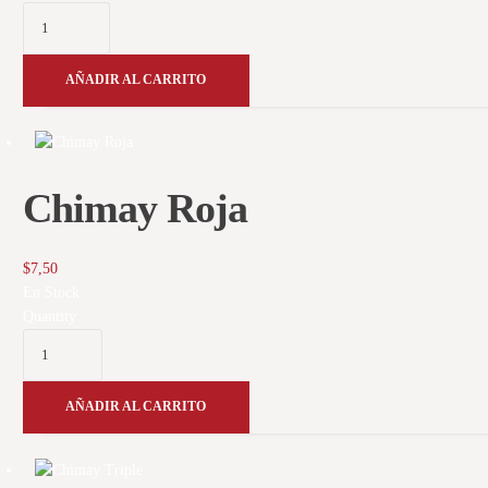
AÑADIR AL CARRITO
Chimay Roja
$
7,50
En Stock
Quantity
AÑADIR AL CARRITO