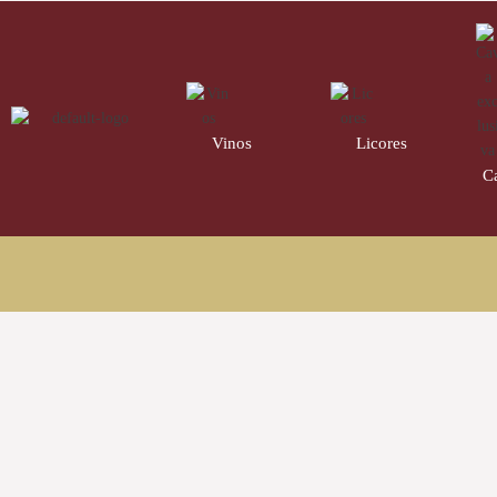
Vinos
220
Licores
32
C