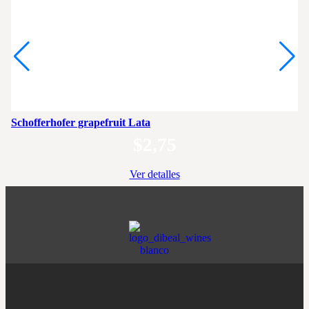
Schofferhofer grapefruit Lata
$
2,75
Ver detalles