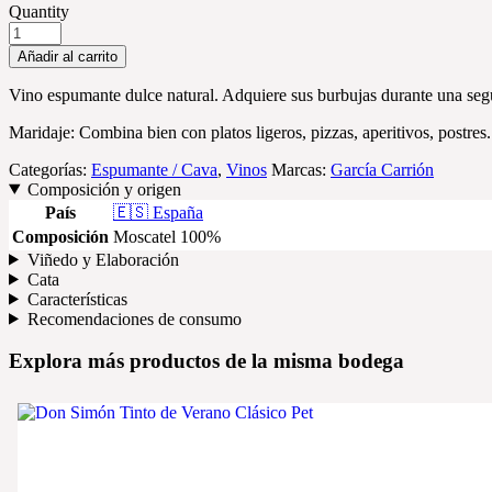
Quantity
Añadir al carrito
Vino espumante dulce natural. Adquiere sus burbujas durante una segun
Maridaje: Combina bien con platos ligeros, pizzas, aperitivos, postres.
Categorías:
Espumante / Cava
,
Vinos
Marcas:
García Carrión
Composición y origen
País
🇪🇸 España
Composición
Moscatel 100%
Viñedo y Elaboración
Cata
Características
Recomendaciones de consumo
Explora más productos de la misma bodega