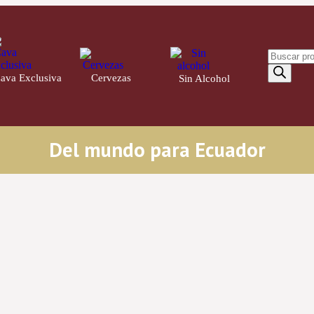
ava Exclusiva
Cervezas
21
Sin Alcohol
4
14
Del mundo para Ecuador