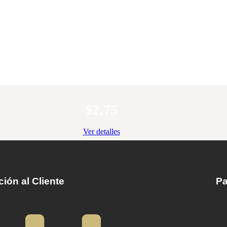
$
2,75
Ver detalles
ión al Cliente
Pa