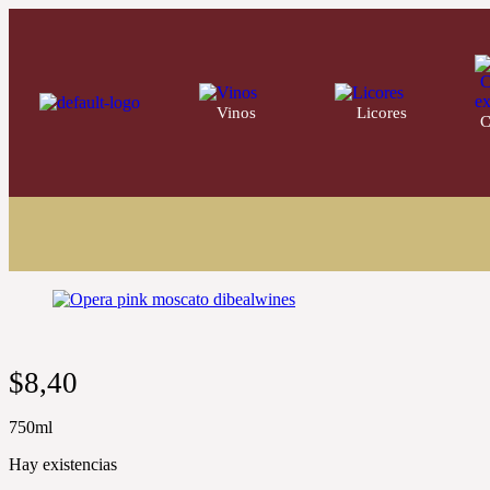
Vinos
220
Licores
32
C
$
8,40
750ml
Hay existencias