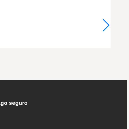
DAB M
go seguro