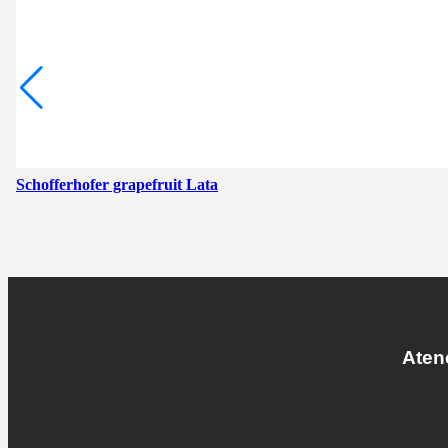
Schofferhofer grapefruit Lata
Atenc