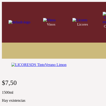
Vinos
220
Licores
32
C
$
7,50
1500ml
Hay existencias