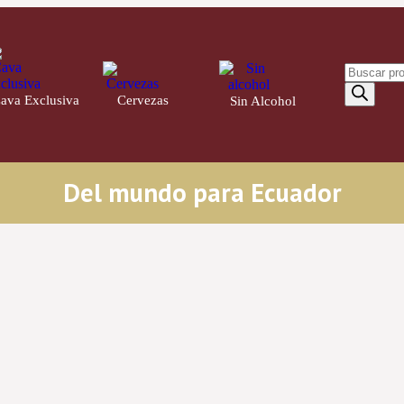
ava Exclusiva
Cervezas
21
Sin Alcohol
4
14
Del mundo para Ecuador