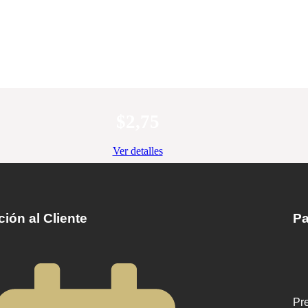
$
2,75
Ver detalles
ión al Cliente
Pa
Pre