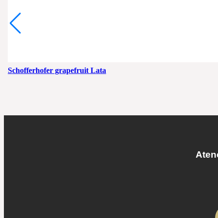
Schofferhofer grapefruit Lata
Atenc