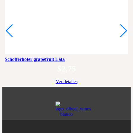
Schofferhofer grapefruit Lata
$
2,75
Ver detalles