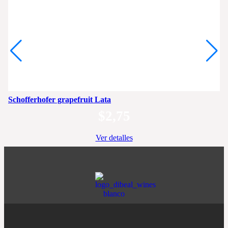
Schofferhofer grapefruit Lata
$
2,75
Ver detalles