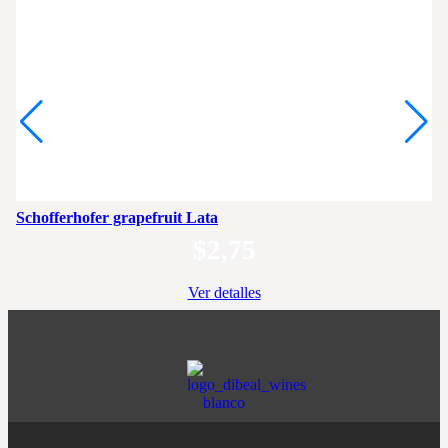
Schofferhofer grapefruit Lata
$
2,75
Ver detalles