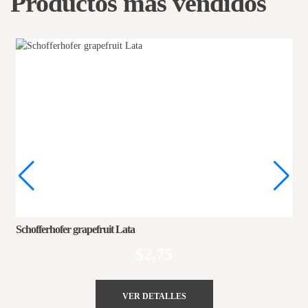
Productos más vendidos
Schofferhofer grapefruit Lata
$
2,75
VER DETALLES