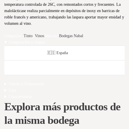
temperatura controlada de 26C, con remontados cortos y frecuentes. La
malolácticase realiza parcialmente en depósitos de inoxy en barricas de
roble francés y americano, trabajando las laspara aportar mayor ensidad y
volumen al vino.
Categorías:
Tinto
,
Vinos
Marcas:
Bodegas Nabal
Composición y origen
País
🇪🇸 España
Do
Ribera del Duero.
Viñedo y Elaboración
Cata
Características
Explora más productos de
la misma bodega