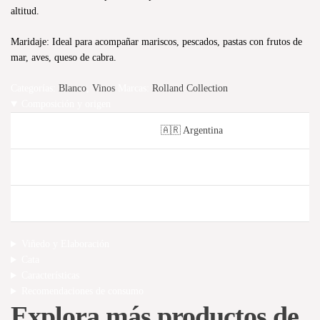
altitud.
Maridaje: Ideal para acompañar mariscos, pescados, pastas con frutos de
mar, aves, queso de cabra.
Categorías:
Blanco
,
Vinos
Marcas:
Rolland Collection
Composición y origen
País
🇦🇷 Argentina
Do
Mendoza
Composición
Sauvignon Blanc
Viñedo y Elaboración
Cata
Características
Recomendaciones de consumo
Explora más productos de