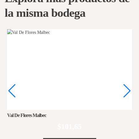
la misma bodega
Val De Flores Malbec
M
$
101,65