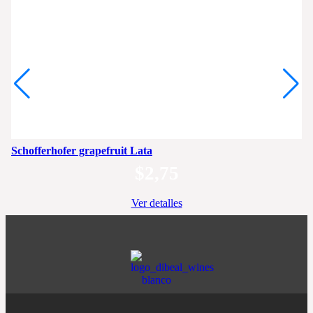
Schofferhofer grapefruit Lata
$
2,75
Ver detalles