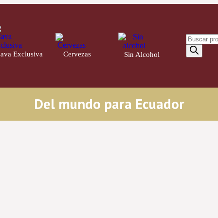
ava Exclusiva
Cervezas
21
Sin Alcohol
4
14
Del mundo para Ecuador