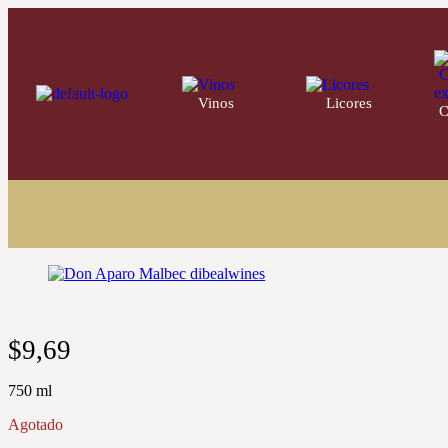
Vinos
220
Licores
32
C
$
9,69
750 ml
Agotado