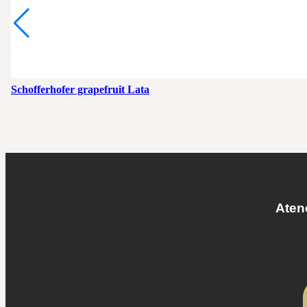
Schofferhofer grapefruit Lata
Atenc