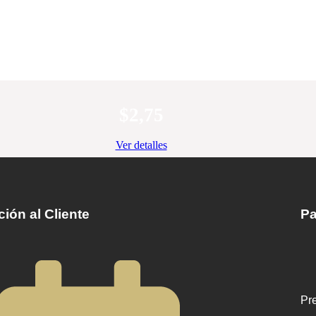
$
2,75
Ver detalles
ión al Cliente
Pa
Pre