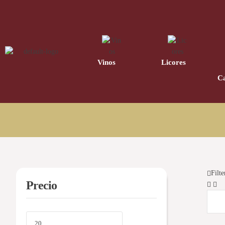
220
32
Vinos
Licores
Ca
Filte
Precio