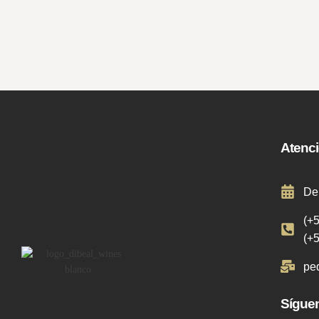
Atenci
De
(+
(+
pe
Sígue